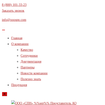
Перейти
8 (800) 101-33-23
к
Заказать звонок
содержимому
info@ooospn.com
Главная
О компании
Качество
Сотрудники
Документация
Партнеры
Новости компании
Полезно знать
Продукция
X