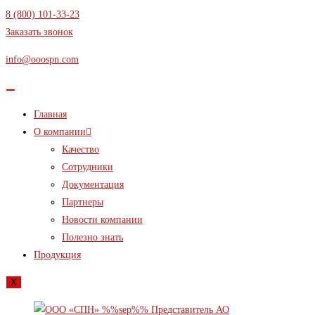
Перейти
8 (800) 101-33-23
к
Заказать звонок
содержимому
info@ooospn.com
Главная
О компании
Качество
Сотрудники
Документация
Партнеры
Новости компании
Полезно знать
Продукция
X