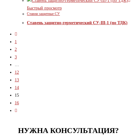
Быстрый просмотр
Ставни защитные СУ
Ставень защитно-герметический СУ-III-1 (по ТДК)
1
2
3
…
12
13
14
15
16
НУЖНА КОНСУЛЬТАЦИЯ?