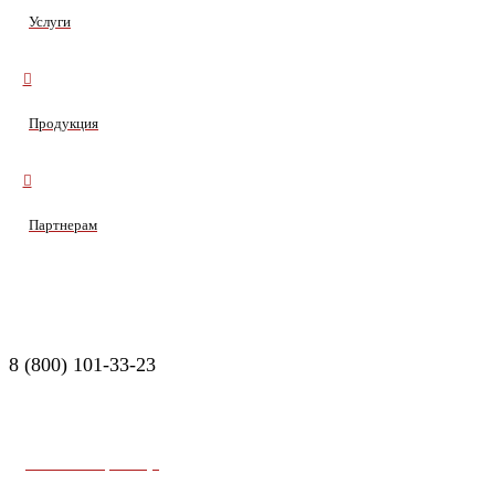
Услуги
Продукция
Партнерам
8 (800) 101-33-23
Заказать звонок
© 2026. ООО «СПН». Все права защищены.
Главная страница
О компании