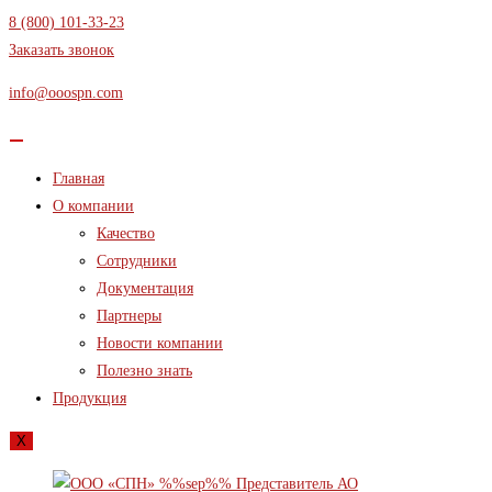
Перейти
8 (800) 101-33-23
к
Заказать звонок
содержимому
info@ooospn.com
Главная
О компании
Качество
Сотрудники
Документация
Партнеры
Новости компании
Полезно знать
Продукция
X