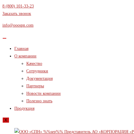
Перейти
8 (800) 101-33-23
к
Заказать звонок
содержимому
info@ooospn.com
Главная
О компании
Качество
Сотрудники
Документация
Партнеры
Новости компании
Полезно знать
Продукция
X