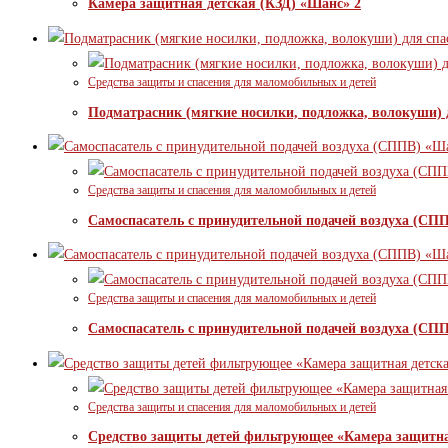
Камера защитная детская (КЗД) «Шанс» 2
Средства защиты и спасения для маломобильных и детей
Подматрасник (мягкие носилки, подложка, волокуши)
Средства защиты и спасения для маломобильных и детей
Самоспасатель с принудительной подачей воздуха (СП
Средства защиты и спасения для маломобильных и детей
Самоспасатель с принудительной подачей воздуха (СП
Средства защиты и спасения для маломобильных и детей
Средство защиты детей фильтрующее «Камера защитна