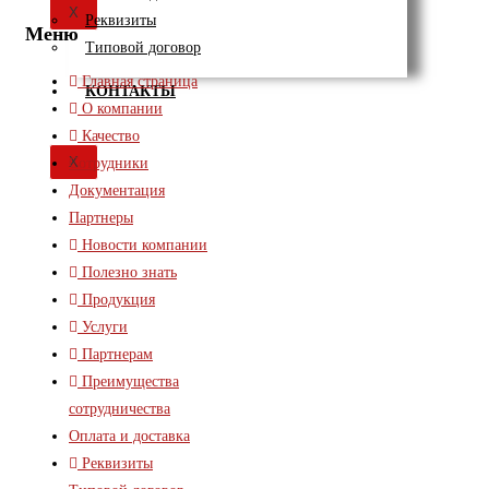
X
Реквизиты
Меню
Типовой договор
Главная страница
КОНТАКТЫ
О компании
Качество
X
Сотрудники
Документация
Партнеры
Новости компании
Полезно знать
Продукция
Услуги
Партнерам
Преимущества
сотрудничества
Оплата и доставка
Реквизиты