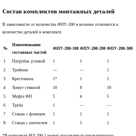
Состав комплектов монтажных деталей
В зависимости от количества ФПУ-200 в колонке отличается и
количество деталей в комплекте.
Наименование
№
ФПУ-200-100
ФПУ-200-200
ФПУ-200-300
составных частей
1
Патрубок угловой
1
1
1
2
Тройник
—
—
1
3
Крестовина
1*
1
1
4
Хомут стяжной
10
8
10
5
Муфта ФП
5
4
5
6
Труба
1
—
—
7
Стакан с фланцем
1
1
1
8
Стакан с ниппелем
1
1
1
*В комплекте МД 200:1 может поставляться предварительно