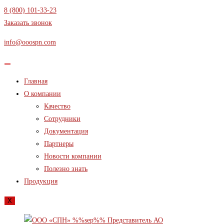
Перейти
8 (800) 101-33-23
к
Заказать звонок
содержимому
info@ooospn.com
Главная
О компании
Качество
Сотрудники
Документация
Партнеры
Новости компании
Полезно знать
Продукция
X