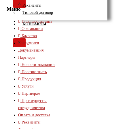
X
Реквизиты
Меню
Типовой договор
Главная страница
КОНТАКТЫ
О компании
Качество
X
Сотрудники
Документация
Партнеры
Новости компании
Полезно знать
Продукция
Услуги
Партнерам
Преимущества
сотрудничества
Оплата и доставка
Реквизиты