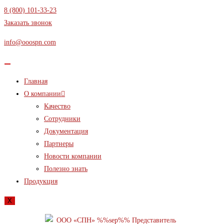
Перейти
8 (800) 101-33-23
к
Заказать звонок
содержимому
info@ooospn.com
Главная
О компании
Качество
Сотрудники
Документация
Партнеры
Новости компании
Полезно знать
Продукция
X